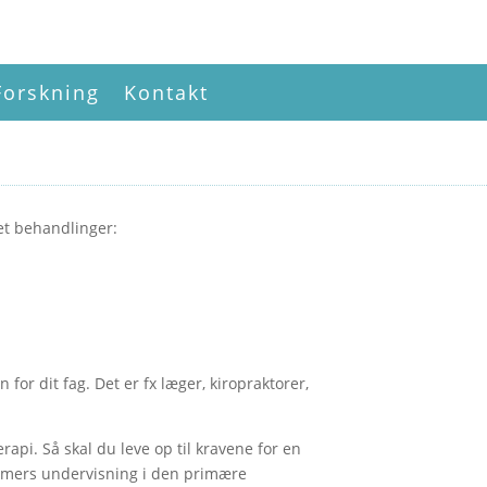
Forskning
Kontakt
get behandlinger:
or dit fag. Det er fx læger, kiropraktorer,
api. Så skal du leve op til kravene for en
 timers undervisning i den primære