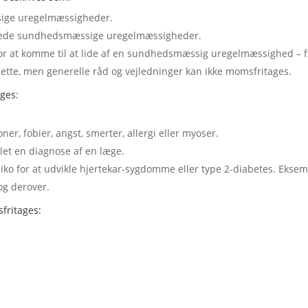
sige uregelmæssigheder.
lbrede sundhedsmæssige uregelmæssigheder.
for at komme til at lide af en sundhedsmæssig uregelmæssighed – f
tte, men generelle råd og vejledninger kan ikke momsfritages.
ges:
er, fobier, angst, smerter, allergi eller myoser.
llet en diagnose af en læge.
siko for at udvikle hjertekar-sygdomme eller type 2-diabetes. Eksemp
 og derover.
fritages: