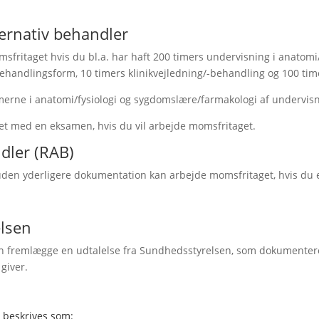
ternativ behandler
sfritaget hvis du bl.a. har haft 200 timers undervisning i anatomi/
handlingsform, 10 timers klinikvejledning/-behandling og 100 tim
imerne i anatomi/fysiologi og sygdomslære/farmakologi af undervi
tet med en eksamen, hvis du vil arbejde momsfritaget.
ndler (RAB)
den yderligere dokumentation kan arbejde momsfritaget, hvis du er
elsen
an fremlægge en udtalelse fra Sundhedsstyrelsen, som dokumenterer,
 giver.
 beskrives som: