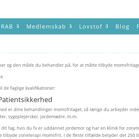
RAB
Medlemskab
Lovstof
Blog
ationer og den måde du behandler på, for at måtte tilbyde momsfrita
se
l de faglige kvalifikationer:
 Patientsikkerhed
rhed er dine behandlinger momsfritaget, så længe du arbejder inden f
ster, sygeplejersker, jordemødre, m.m.
t fag, hvis du fx er uddannet jordemor og har en klinik for zoneter
 tilbyde zoneterapi momsfrit. I de fleste tilfælde betyder det 250